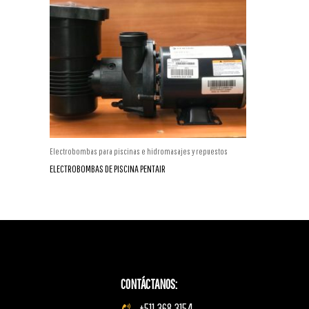
Electrobombas para piscinas e hidromasajes y repuestos
ELECTROBOMBAS DE PISCINA PENTAIR
CONTÁCTANOS:
+511 368 3154