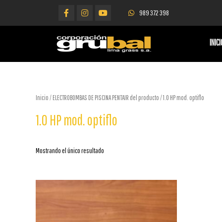
989 372 398
INICI
Inicio
/ ELECTROBOMBAS DE PISCINA PENTAIR del producto / 1.0 HP mod. optiflo
1.0 HP mod. optiflo
Mostrando el único resultado